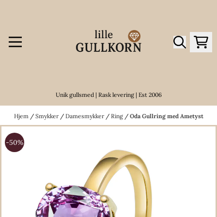
Hopp til innhold
Unik gullsmed | Rask levering | Est 2006
Hjem
/
Smykker
/
Damesmykker
/
Ring
/
Oda Gullring med Ametyst
-50%