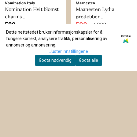
Nomination Italy
Maanesten
Nomination Hvit blomst
Maanesten Lydia
charms ...
øredobber ...
599,-
500,-
1.000,-
Dette nettstedet bruker informasjonskapsler for å
På lager
På lager
Drevet av
fungere korrekt, analysere trafikk, personalisering av
Kjøp
Kjøp
annonser og annonsering.
Juster innstillingene
Godta nødvendig
Godta alle
Størst på dåpsgaver 🎁 Husk gravering for
personlig preg!
LILLE GULLKORN GULLSMED AS
Hos Lille Gullkorn finner du et stort utvalg av
OM OSS