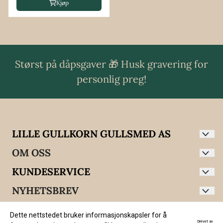
Kjøp
Størst på dåpsgaver 🎁 Husk gravering for
personlig preg!
LILLE GULLKORN GULLSMED AS
Hos Lille Gullkorn finner du et stort utvalg av
OM OSS
dåpsgaver, smykker, klokker og søljer fra kjente
Lille Gullkorn Gullsmed AS
KUNDESERVICE
merker til eget design.
Storgata 10
Blogg
NYHETSBREV
Ole Lynggaard, Nomination, Gulldia, Daniel
Wellington, Noma, Maanesten, Arock, Goldstory,
Ønsker du nyhetsbrev med tilbud og nyheter?
2750 Gran
Hjem
E-post
Sylvsmidja, Rosendahl, Katie Loxton, Kay Bojesen,
Dette nettstedet bruker informasjonskapsler for å
Org. nr. 990720509
Drevet av