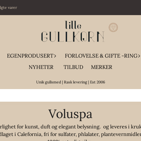
algte varer
EGENPRODUSERT
FORLOVELSE & GIFTE -RING
NYHETER
TILBUD
MERKER
Unik gullsmed | Rask levering | Est 2006
Voluspa
rlighet for kunst, duft og elegant belysning. og leveres i kr
aget i Calefornia, fri for sulfater, phlalater, plantevernmidl