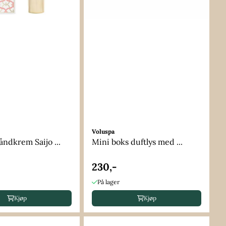
Voluspa
ndkrem Saijo ...
Mini boks duftlys med ...
230,-
På lager
Kjøp
Kjøp