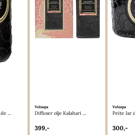
Voluspa
Voluspa
de ...
Diffuser olje Kalahari ...
Peite Jar d
399,-
300,-