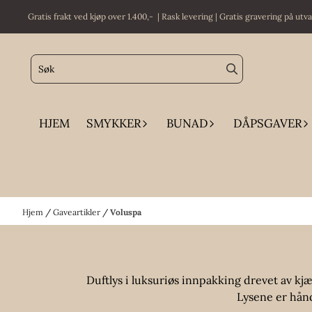
Hopp til innhold
Gratis frakt ved kjøp over 1.400,- | Rask levering | Gratis gravering på utv
HJEM
SMYKKER
BUNAD
DÅPSGAVER
Hjem
/
Gaveartikler
/
Voluspa
Duftlys i luksuriøs innpakking drevet av kjæ
Lysene er håndl