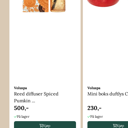
Voluspa
Voluspa
Reed diffuser Spiced
Mini boks duftlys C
Pumkin ...
500,-
230,-
På lager
På lager
Kjøp
Kjøp