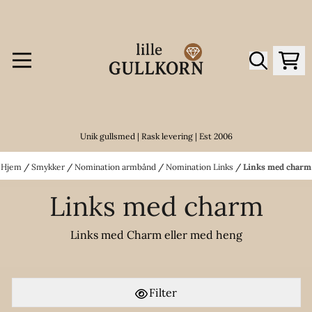
Hopp til innhold
Unik gullsmed | Rask levering | Est 2006
Hjem
/
Smykker
/
Nomination armbånd
/
Nomination Links
/
Links med charm
Links med charm
Links med Charm eller med heng
Filter