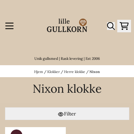
Hopp til innhold
Unik gullsmed | Rask levering | Est 2006
Hjem
/
Klokker
/
Herre klokke
/
Nixon
Nixon klokke
Filter