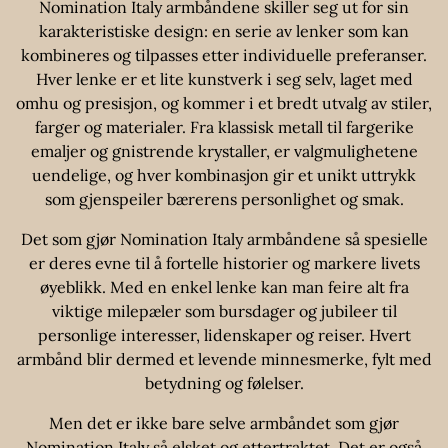
Nomination Italy armbåndene skiller seg ut for sin
karakteristiske design: en serie av lenker som kan
kombineres og tilpasses etter individuelle preferanser.
Hver lenke er et lite kunstverk i seg selv, laget med
omhu og presisjon, og kommer i et bredt utvalg av stiler,
farger og materialer. Fra klassisk metall til fargerike
emaljer og gnistrende krystaller, er valgmulighetene
uendelige, og hver kombinasjon gir et unikt uttrykk
som gjenspeiler bærerens personlighet og smak.
Det som gjør Nomination Italy armbåndene så spesielle
er deres evne til å fortelle historier og markere livets
øyeblikk. Med en enkel lenke kan man feire alt fra
viktige milepæler som bursdager og jubileer til
personlige interesser, lidenskaper og reiser. Hvert
armbånd blir dermed et levende minnesmerke, fylt med
betydning og følelser.
Men det er ikke bare selve armbåndet som gjør
Nomination Italy så elsket og ettertraktet. Det er også