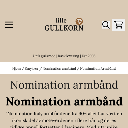
Hopp til innhold
Unik gullsmed | Rask levering | Est 2006
Hjem
/
Smykker
/
Nomination armbånd
/
Nomination Armbånd
Nomination armbånd
Nomination armbånd
"Nomination Italy armbåndene fra 90-tallet har vært en
ikonisk del av moteverdenen i flere tiår, og deres
tidløse appell fortsetter å fascinere. Med sitt unike