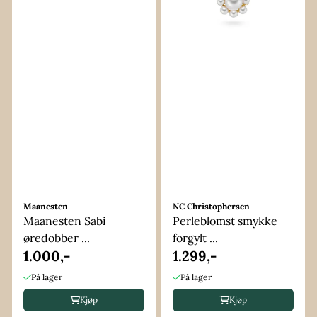
Maanesten
NC Christophersen
Maanesten Sabi
Perleblomst smykke
øredobber ...
forgylt ...
1.000,-
1.299,-
På lager
På lager
Kjøp
Kjøp