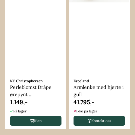
NC Christophersen
Espeland
Perleblomst Dråpe
Armlenke med hjerte i
ørepynt ...
gull
1.149,-
41.795,-
På lager
Ikke på lager
Kjøp
Kontakt oss