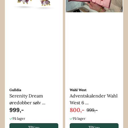
Gulldia
Wahl West
Serenity Dream
Adventskalender Wahl
øredobber sølv ...
West 6 ...
999,-
800,-
999,-
På lager
På lager
Kjøp
Kjøp