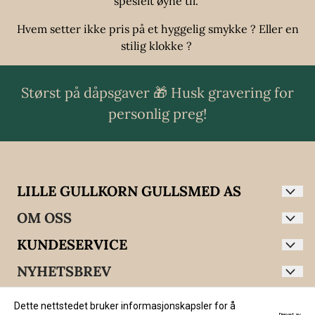
spesielt øyne til.
Hvem setter ikke pris på et hyggelig
smykke
? Eller en
stilig klokke ?
Størst på dåpsgaver 🎁 Husk gravering for
personlig preg!
LILLE GULLKORN GULLSMED AS
Hos Lille Gullkorn finner du et stort utvalg av
OM OSS
dåpsgaver, smykker, klokker og søljer fra kjente
Lille Gullkorn Gullsmed AS
KUNDESERVICE
merker til eget design.
Storgata 10
Blogg
NYHETSBREV
Ole Lynggaard, Nomination, Gulldia, Daniel
Wellington, Noma, Maanesten, Arock, Goldstory,
Ønsker du nyhetsbrev med tilbud og nyheter?
2750 Gran
Hjem
E-post
Sylvsmidja, Rosendahl, Katie Loxton, Kay Bojesen,
Dette nettstedet bruker informasjonskapsler for å
Drevet av