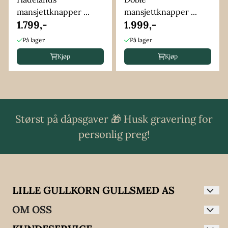
mansjettknapper ...
mansjettknapper ...
1.799,-
1.999,-
På lager
På lager
Kjøp
Kjøp
Størst på dåpsgaver 🎁 Husk gravering for
personlig preg!
LILLE GULLKORN GULLSMED AS
Hos Lille Gullkorn finner du et stort utvalg av
OM OSS
dåpsgaver, smykker, klokker og søljer fra kjente
Lille Gullkorn Gullsmed AS