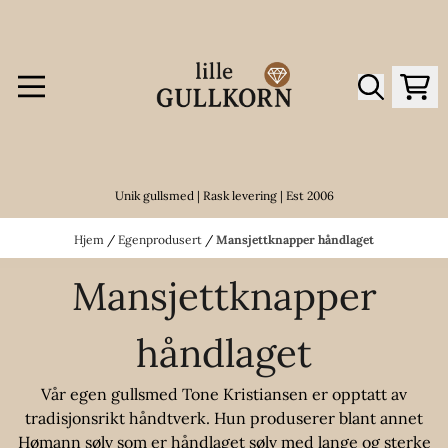
Hopp til innhold
Unik gullsmed | Rask levering | Est 2006
Hjem
/
Egenprodusert
/
Mansjettknapper håndlaget
Mansjettknapper
håndlaget
Vår egen gullsmed Tone Kristiansen er opptatt av
tradisjonsrikt håndtverk. Hun produserer blant annet
Hømann sølv som er håndlaget sølv med lange og sterke