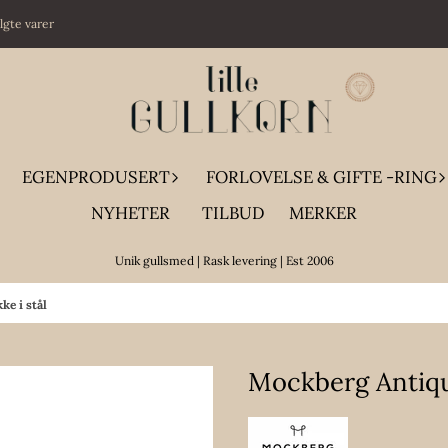
algte varer
EGENPRODUSERT
FORLOVELSE & GIFTE -RING
NYHETER
TILBUD
MERKER
Unik gullsmed | Rask levering | Est 2006
e i stål
Mockberg Antiqu