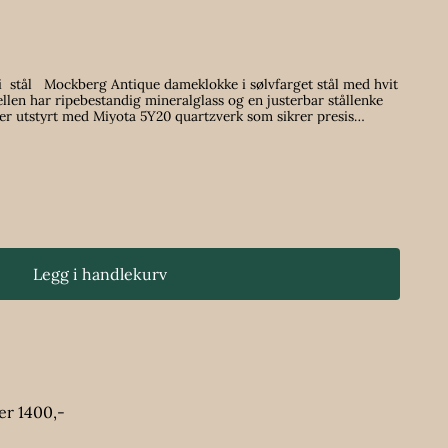
 stål med hvit
ellen har ripebestandig mineralglass og en justerbar stållenke
e som egner seg godt til både hverdagsbruk og mer formelle
Hempelås Displayfunksjon Analog Passer til Dame
Legg i handlekurv
er 1400,-