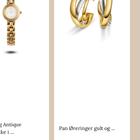
 Antique
Pan Øreringer gult og ...
e i ...