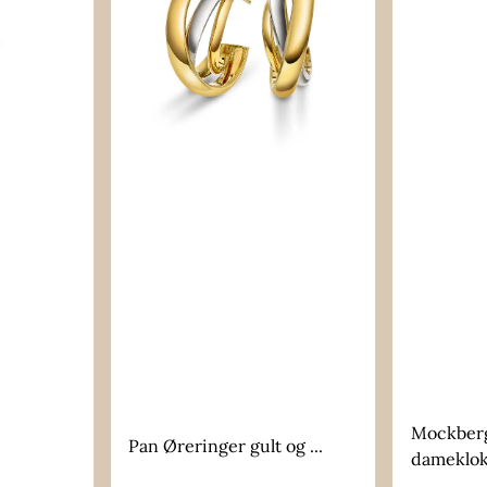
Mockberg
Pan Øreringer gult og ...
dameklokk