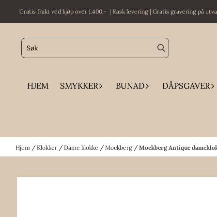
Hopp til innhold
Gratis frakt ved kjøp over 1.400,- | Rask levering | Gratis gravering på utv
HJEM
SMYKKER
BUNAD
DÅPSGAVER
Hjem
/
Klokker
/
Dame klokke
/
Mockberg
/
Mockberg Antique dameklokk