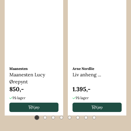
Maanesten
Arne Nordlie
Maanesten Lucy
Liv anheng ...
Ørepynt
850,-
1.395,-
På lager
På lager
Kjøp
Kjøp