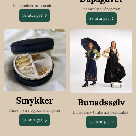
De populære armbåndene
personlige dåpsgaver
Se utvalget
Se utvalget
Smykker
Bunadssølv
Dame, herre og barne smykker
Bunadssølv til alle nasjonaldrakter
Se utvalget
Se utvalget