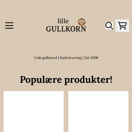
Hopp til innhold
Unik gullsmed | Rask levering | Est 2006
Populære produkter!