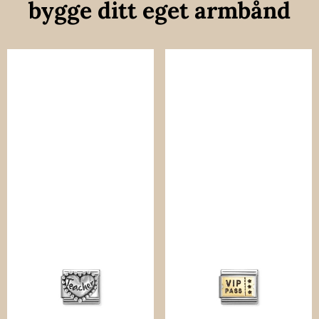
bygge ditt eget armbånd